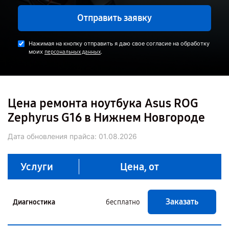
Отправить заявку
Нажимая на кнопку отправить я даю свое согласие на обработку
моих
.
персональных данных
Цена ремонта ноутбука Asus ROG
Zephyrus G16 в Нижнем Новгороде
Дата обновления прайса:
01.08.2026
Услуги
Цена, от
Заказать
Диагностика
бесплатно