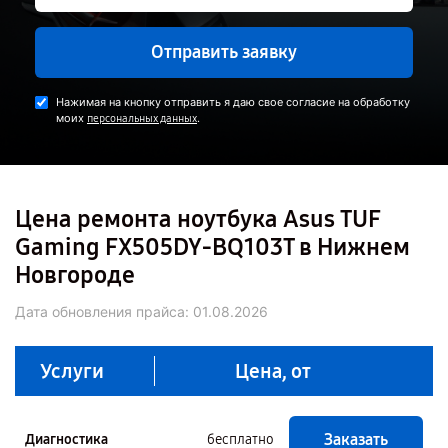
Отправить заявку
Нажимая на кнопку отправить я даю свое согласие на обработку
моих
.
персональных данных
Цена ремонта ноутбука Asus TUF
Gaming FX505DY-BQ103T в Нижнем
Новгороде
Дата обновления прайса:
01.08.2026
Услуги
Цена, от
Заказать
Диагностика
бесплатно