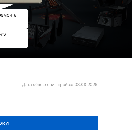
ремонта
нта
Дата обновления прайса:
03.08.2026
оки