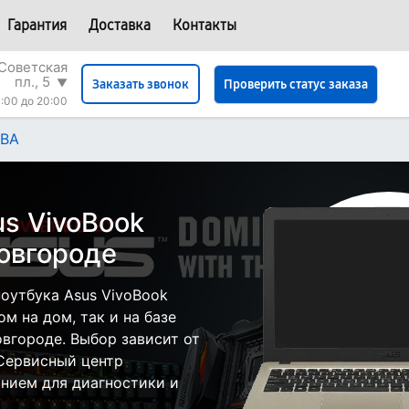
Гарантия
Доставка
Контакты
Советская
пл., 5
▼
Проверить статус заказа
Заказать звонок
:00 до 20:00
0BA
s VivoBook
овгороде
оутбука Asus VivoBook
м на дом, так и на базе
вгороде. Выбор зависит от
 Сервисный центр
нием для диагностики и