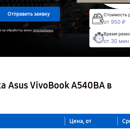
Отправить заявку
Стоимость 
от 950 ₽
е на обработку моих
персональных
Время ремо
от 30 мин
а Asus VivoBook A540BA в
Цена, от
Ср