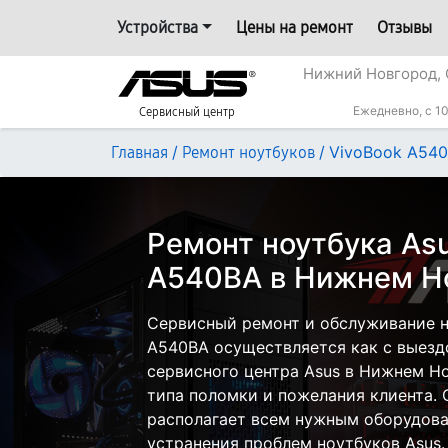
Устройства
Цены на ремонт
Отзывы
Нижний Новгород, 
Ежедневно, с 10
Сервисный центр
/
/
VivoBook A54
Главная
Ремонт ноутбуков
Ремонт ноутбука Asu
A540BA в Нижнем Н
Сервисный ремонт и обслуживание н
A540BA осуществляется как с выездо
сервисного центра Asus в Нижнем Но
типа поломки и пожелания клиента.
располагает всем нужным оборудова
устранения проблем ноутбуков Asus.