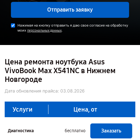
Отправить заявку
Нажимая на кнопку отправить я даю свое согласие на обработку
моих
.
персональных данных
Цена ремонта ноутбука Asus
VivoBook Max X541NC в Нижнем
Новгороде
Дата обновления прайса:
03.08.2026
Услуги
Цена, от
Заказать
Диагностика
бесплатно