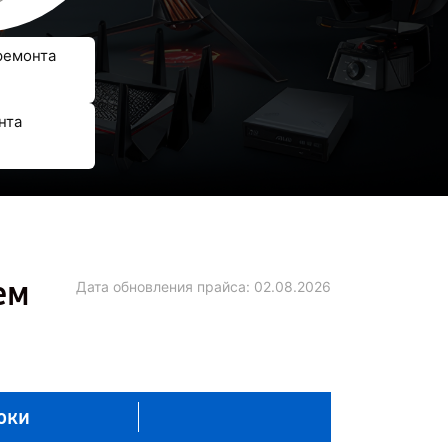
ремонта
нта
ем
Дата обновления прайса:
02.08.2026
оки