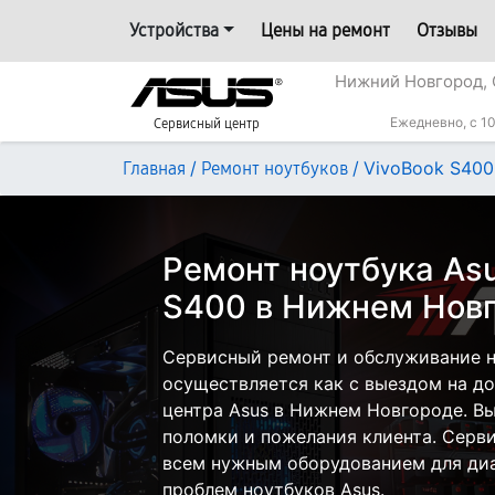
Устройства
Цены на ремонт
Отзывы
Нижний Новгород, 
Ежедневно, с 10
Сервисный центр
/
/
VivoBook S400
Главная
Ремонт ноутбуков
Ремонт ноутбука Asu
S400 в Нижнем Нов
Сервисный ремонт и обслуживание н
осуществляется как с выездом на дом
центра Asus в Нижнем Новгороде. Вы
поломки и пожелания клиента. Серв
всем нужным оборудованием для диа
проблем ноутбуков Asus.