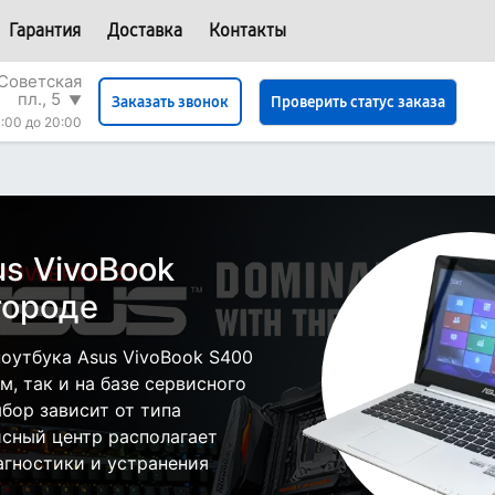
Гарантия
Доставка
Контакты
Советская
пл., 5
▼
Проверить статус заказа
Заказать звонок
:00 до 20:00
s VivoBook
городе
оутбука Asus VivoBook S400
, так и на базе сервисного
бор зависит от типа
исный центр располагает
гностики и устранения