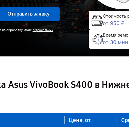
Отправить заявку
Стоимость 
от 950 ₽
е на обработку моих
персональных
Время ремо
от 30 мин
а Asus VivoBook S400 в Нижн
Цена, от
Ср