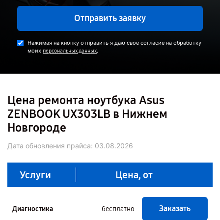
Отправить заявку
Нажимая на кнопку отправить я даю свое согласие на обработку
моих
.
персональных данных
Цена ремонта ноутбука Asus
ZENBOOK UX303LB в Нижнем
Новгороде
Дата обновления прайса:
03.08.2026
Услуги
Цена, от
Заказать
Диагностика
бесплатно