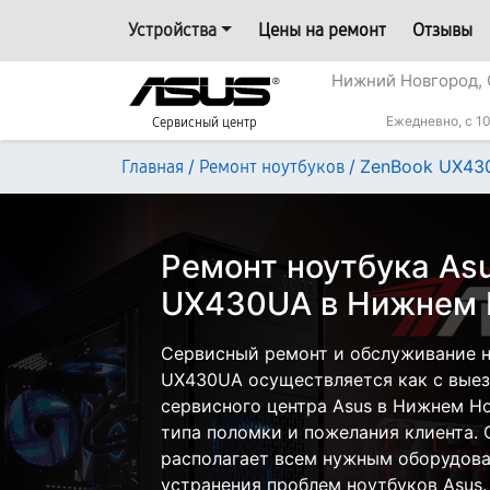
Устройства
Цены на ремонт
Отзывы
Нижний Новгород, 
Ежедневно, с 10
Сервисный центр
/
/
ZenBook UX43
Главная
Ремонт ноутбуков
Ремонт ноутбука As
UX430UA в Нижнем 
Сервисный ремонт и обслуживание н
UX430UA осуществляется как с выезд
сервисного центра Asus в Нижнем Но
типа поломки и пожелания клиента.
располагает всем нужным оборудова
устранения проблем ноутбуков Asus.