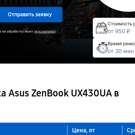
Отправить заявку
Стоимость 
от 950 ₽
е на обработку моих
персональных
Время ремо
от 30 мин
а Asus ZenBook UX430UA в
Цена, от
Ср