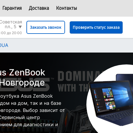
Гарантия
Доставка
Контакты
Советская
пл., 5
▼
Проверить статус заказа
Заказать звонок
:00 до 20:00
0UA
us ZenBook
Новгороде
оутбука Asus ZenBook
ом на дом, так и на базе
вгороде. Выбор зависит от
 Сервисный центр
нием для диагностики и