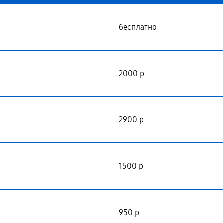
бесплатно
2000 р
2900 р
1500 р
950 р