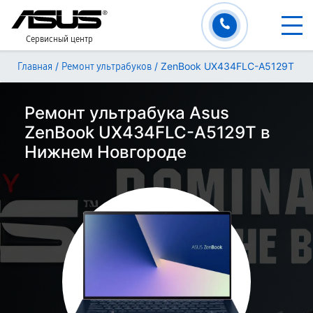
Сервисный центр
/
/
ZenBook UX434FLC-A5129T
Главная
Ремонт ультрабуков
Ремонт ультрабука Asus
ZenBook UX434FLC-A5129T в
Нижнем Новгороде